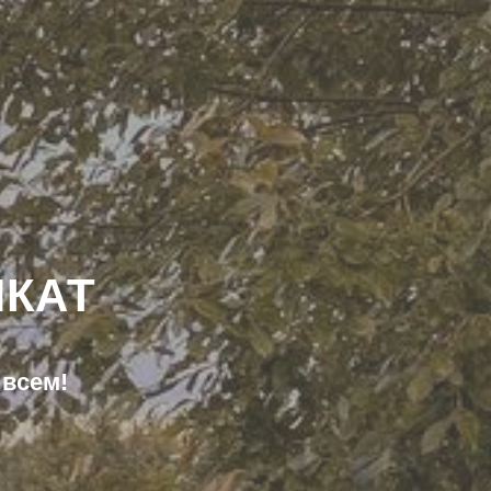
КАТ
 всем!