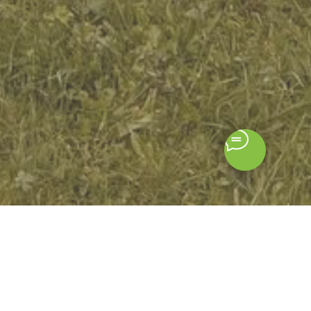
чень повезло!
утся на всю жизнь.