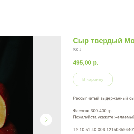
Сыр твердый Мо
SKU:
495,00
р.
В корзину
Рассыпчатый выдержанный сыр
Фасовка 300-400 гр.
Пожалуйста укажите желаемый
ТУ 10.51.40-006-12150859440