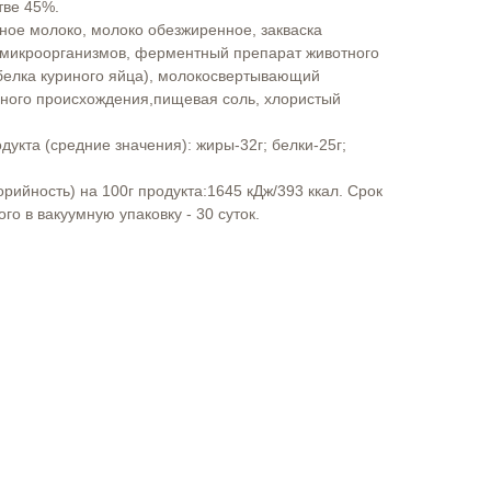
тве 45%.
ное молоко, молоко обезжиренное, закваска
микроорганизмов, ферментный препарат животного
 белка куриного яйца), молокосвертывающий
ного происхождения,пищевая соль, хлористый
укта (средние значения): жиры-32г; белки-25г;
рийность) на 100г продукта:1645 кДж/393 ккал. Срок
го в вакуумную упаковку - 30 суток.