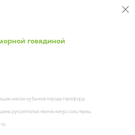
морной говядиной
оящим мясом из бычков породы Герефорд.
дины, рук репчатый, чеснок, кинза, соль, перец.
гр.